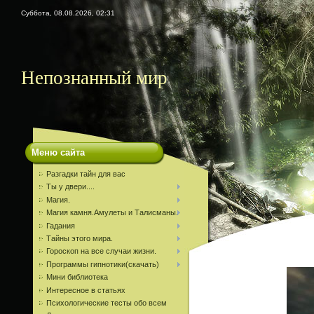
Суббота, 08.08.2026, 02:31
Непознанный мир
Меню сайта
Разгадки тайн для вас
Ты у двери....
Магия.
Магия камня.Амулеты и Талисманы.
Гадания
Тайны этого мира.
Гороскоп на все случаи жизни.
Программы гипнотики(скачать)
Мини библиотека
Интересное в статьях
Психологические тесты обо всем