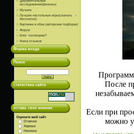
Документальные
исследования(фильмы)
Музыка
Лучшие настольные игры(скачать
бесплатно)
Картинки и обои (авторские подборки)
Форум
Блог -поговорим?
Книга отзывов
Форма входа
Поиск
Программк
После п
статистика сайта
незабываем
оставь свое мнение
Если при про
Оцените мой сайт
можно у
Отлично
Хорошо
Неплохо