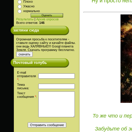
Ну и просто не
Плохо
Ужасно
нормально
Результаты
|
Архив опросов
Всего ответов:
146
загляни сюда
Огромная просьба к посетителям -
ставьте оценку сайту и качайте файлы.
они ведь ХАЛЯВНЫЕ!!! Googl планета
Земля. Скачать программу бесплатно.
Почтовый голубь
E-mail
отправителя
*
:
Тема
письма:
Текст
сообщения
*
:
То же что и пе
Забудьте об э