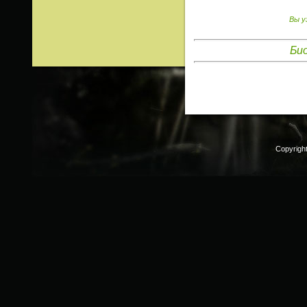
Вы у
Би
Copyrigh