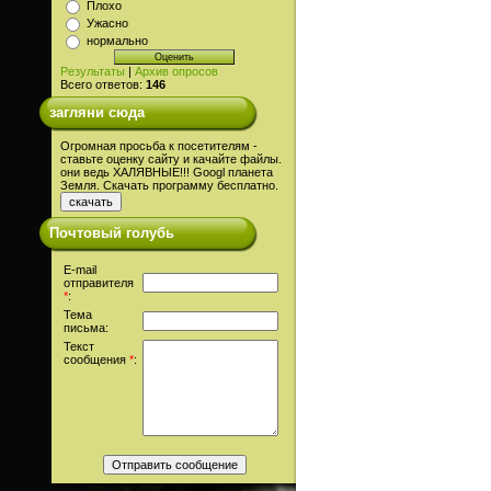
Плохо
Ужасно
нормально
Результаты
|
Архив опросов
Всего ответов:
146
загляни сюда
Огромная просьба к посетителям -
ставьте оценку сайту и качайте файлы.
они ведь ХАЛЯВНЫЕ!!! Googl планета
Земля. Скачать программу бесплатно.
Почтовый голубь
E-mail
отправителя
*
:
Тема
письма:
Текст
сообщения
*
: