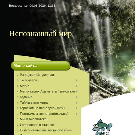
Воскресенье, 09.08.2026, 11:38
Непознанный мир
Меню сайта
Разгадки тайн для вас
Ты у двери....
Магия.
Магия камня.Амулеты и Талисманы.
Гадания
Тайны этого мира.
Гороскоп на все случаи жизни.
Программы гипнотики(скачать)
Мини библиотека
Интересное в статьях
Психологические тесты обо всем