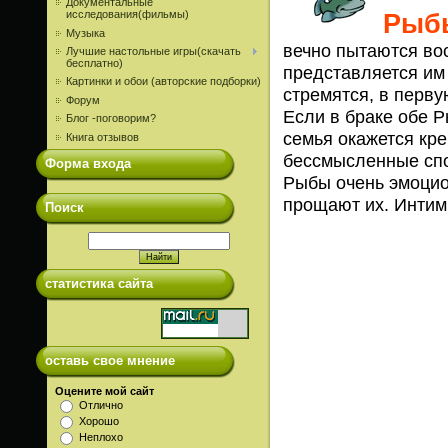
Документальные
Рыб
исследования(фильмы)
Музыка
вечно пытаются во
Лучшие настольные игры(скачать
бесплатно)
представляется им
Картинки и обои (авторские подборки)
стремятся, в перву
Форум
Если в браке обе 
Блог -поговорим?
семья окажется кр
Книга отзывов
бессмысленные спо
Форма входа
Рыбы очень эмоцио
прощают их. Интим
Поиск
статистика сайта
оставь свое мнение
Оцените мой сайт
Отлично
Хорошо
Неплохо