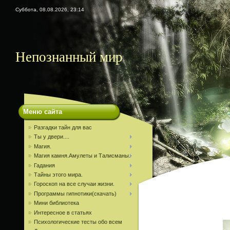
Суббота, 08.08.2026, 23:14
Непознанный мир
Меню сайта
Разгадки тайн для вас
Ты у двери....
Магия.
Магия камня.Амулеты и Талисманы.
Гадания
Тайны этого мира.
Гороскоп на все случаи жизни.
Программы гипнотики(скачать)
Мини библиотека
Интересное в статьях
Психологические тесты обо всем