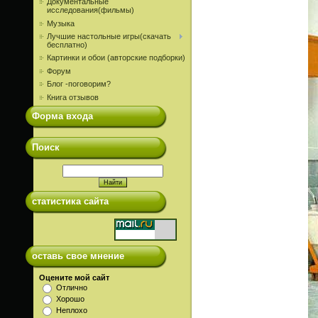
Документальные
исследования(фильмы)
Музыка
Лучшие настольные игры(скачать
бесплатно)
Картинки и обои (авторские подборки)
Форум
Блог -поговорим?
Книга отзывов
Форма входа
Поиск
статистика сайта
оставь свое мнение
Оцените мой сайт
Отлично
Хорошо
Неплохо