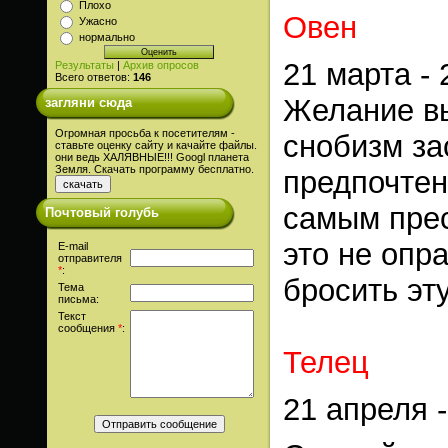
Плохо
Овен
Ужасно
нормально
21 марта -
Результаты
|
Архив опросов
Всего ответов:
146
Желание в
загляни сюда
Огромная просьба к посетителям -
снобизм за
ставьте оценку сайту и качайте файлы.
они ведь ХАЛЯВНЫЕ!!! Googl планета
Земля. Скачать программу бесплатно.
предпочтен
самым прес
Почтовый голубь
это не опр
E-mail
отправителя
*
:
бросить эт
Тема
письма:
Текст
сообщения
*
:
Телец
21 апреля 