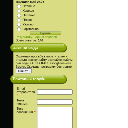
Оцените мой сайт
Отлично
Хорошо
Неплохо
Плохо
Ужасно
нормально
Результаты
|
Архив опросов
Всего ответов:
146
загляни сюда
Огромная просьба к посетителям -
ставьте оценку сайту и качайте файлы.
они ведь ХАЛЯВНЫЕ!!! Googl планета
Земля. Скачать программу бесплатно.
Почтовый голубь
E-mail
отправителя
*
:
Тема
письма:
Текст
сообщения
*
: