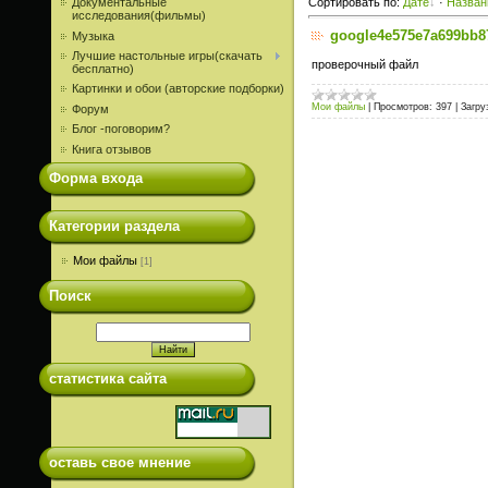
Документальные
Сортировать по
:
Дате
·
Назва
исследования(фильмы)
google4e575e7a699bb8
Музыка
Лучшие настольные игры(скачать
проверочный файл
бесплатно)
Картинки и обои (авторские подборки)
Мои файлы
|
Просмотров:
397
|
Загру
Форум
Блог -поговорим?
Книга отзывов
Форма входа
Категории раздела
Мои файлы
[1]
Поиск
статистика сайта
оставь свое мнение