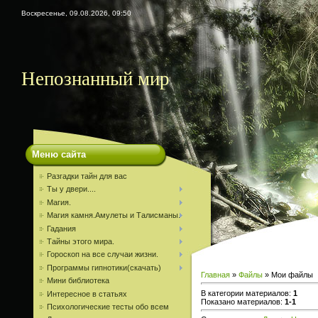
Воскресенье, 09.08.2026, 09:50
Непознанный мир
Меню сайта
Разгадки тайн для вас
Ты у двери....
Магия.
Магия камня.Амулеты и Талисманы.
Гадания
Тайны этого мира.
Гороскоп на все случаи жизни.
Программы гипнотики(скачать)
Главная
»
Файлы
» Мои файлы
Мини библиотека
В категории материалов
:
1
Интересное в статьях
Показано материалов
:
1-1
Психологические тесты обо всем