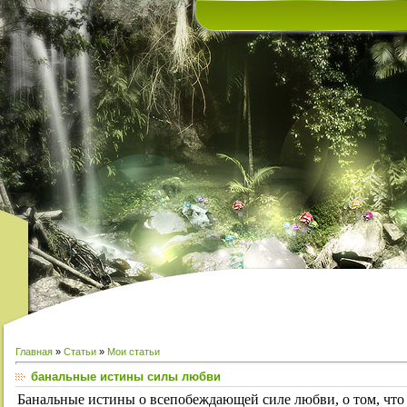
Главная
»
Статьи
»
Мои статьи
банальные истины силы любви
Банальные истины о всепобеждающей силе любви, о том, что 