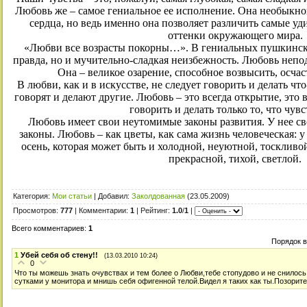
Любовь же – самое гениальное ее исполнение. Она необыкн
сердца, но ведь именно она позволяет различить самые у
оттенки окружающего мира.
«Любви все возрасты покорны…». В гениальных пушкинских
правда, но и мучительно-сладкая неизбежность. Любовь непод
Она – великое озарение, способное возвысить, осча
В любви, как и в искусстве, не следует говорить и делать что
говорят и делают другие. Любовь – это всегда открытие, это
говорить и делать только то, что чув
Любовь имеет свои неутомимые законы развития. У нее св
законы. Любовь – как цветы, как сама жизнь человеческая: у н
осень, которая может быть и холодной, неуютной, тоскливо
прекрасной, тихой, светлой.
Категория
:
Мои статьи
|
Добавил
:
Заколдованная
(23.05.2009)
Просмотров
:
777
|
Комментарии
:
1
|
Рейтинг
:
1.0
/
1
|
Всего комментариев
:
1
Порядок 
1
Убей себя об стену!!
(13.03.2010 10:24)
0
Что ты можешь знать очувствах и тем более о Любви,тебе стопудово и не снилось
сутками у монитора и мнишь себя офигенной телой.Видел я таких как ты.Позорите ж