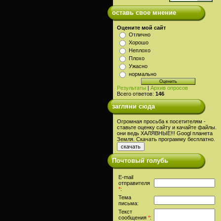
оставь свое мнение
Оцените мой сайт
Отлично
Хорошо
Неплохо
Плохо
Ужасно
нормально
Результаты
|
Архив опросов
Всего ответов:
146
загляни сюда
Огромная просьба к посетителям -
ставьте оценку сайту и качайте файлы.
они ведь ХАЛЯВНЫЕ!!! Googl планета
Земля. Скачать программу бесплатно.
Почтовый голубь
E-mail
отправителя
*
:
Тема
письма:
Текст
сообщения
*
: