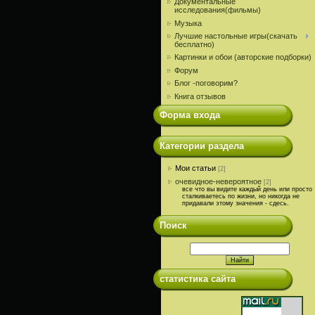
Документальные
исследования(фильмы)
Музыка
Лучшие настольные игры(скачать
бесплатно)
Картинки и обои (авторские подборки)
Форум
Блог -поговорим?
Книга отзывов
Форма входа
Категории раздела
Мои статьи
[2]
очевидное-невероятное
[2]
все что вы видите каждый день или просто
сталкиваетесь по жизни, но никогда не
придавали этому значения - сдесь.
Поиск
статистика сайта