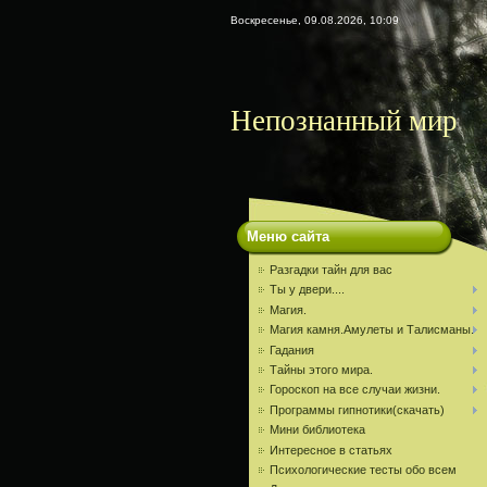
Воскресенье, 09.08.2026, 10:09
Непознанный мир
Меню сайта
Разгадки тайн для вас
Ты у двери....
Магия.
Магия камня.Амулеты и Талисманы.
Гадания
Тайны этого мира.
Гороскоп на все случаи жизни.
Программы гипнотики(скачать)
Мини библиотека
Интересное в статьях
Психологические тесты обо всем