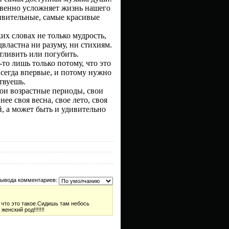
овенно усложняет жизнь нашего
дивительные, самые красивые
 словах не только мудрость,
властна ни разуму, ни стихиям.
стливить или погубить.
-то лишь только потому, что это
 всегда впервые, и потому нужно
ствуешь.
ои возрастные периоды, свои
ее своя весна, свое лето, своя
й, а может быть и удивительно
вывода комментариев:
 что это такое.Сидишь там небось
енский род!!!!!!!