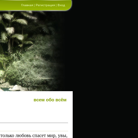
Главная
|
Регистрация
|
Вход
всем обо всём
только любовь спасет мир, увы,