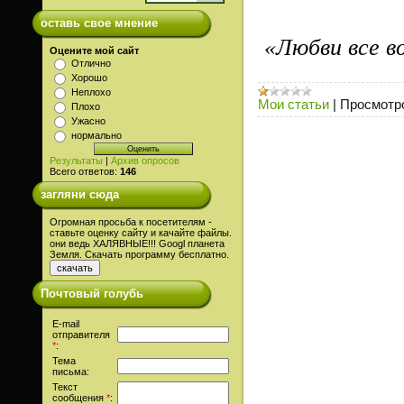
оставь свое мнение
«Любви все в
Оцените мой сайт
Отлично
Хорошо
Неплохо
Мои статьи
|
Просмотр
Плохо
Ужасно
нормально
Результаты
|
Архив опросов
Всего ответов:
146
загляни сюда
Огромная просьба к посетителям -
ставьте оценку сайту и качайте файлы.
они ведь ХАЛЯВНЫЕ!!! Googl планета
Земля. Скачать программу бесплатно.
Почтовый голубь
E-mail
отправителя
*
:
Тема
письма:
Текст
сообщения
*
: