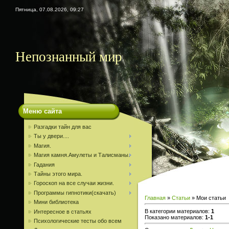
Пятница, 07.08.2026, 09:27
Непознанный мир
Меню сайта
Разгадки тайн для вас
Ты у двери....
Магия.
Магия камня.Амулеты и Талисманы.
Гадания
Тайны этого мира.
Гороскоп на все случаи жизни.
Программы гипнотики(скачать)
Главная
»
Статьи
» Мои статьи
Мини библиотека
В категории материалов
:
1
Интересное в статьях
Показано материалов
:
1-1
Психологические тесты обо всем