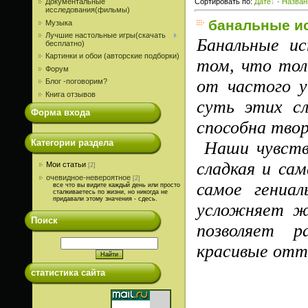
Документальные
Сортировать по
:
Дате
·
Назва
исследования(фильмы)
банальные и
Музыка
Лучшие настольные игры(скачать
Банальные и
бесплатно)
Картинки и обои (авторские подборки)
том, что тол
Форум
от частого у
Блог -поговорим?
Книга отзывов
суть этих сл
Форма входа
способна твор
Категории раздела
Наши чувства
сладкая и са
Мои статьи
[2]
очевидное-невероятное
[2]
самое гениал
все что вы видите каждый день или просто
сталкиваетесь по жизни, но никогда не
придавали этому значения - сдесь.
усложняет жи
Поиск
позволяет р
красивые отт
статистика сайта